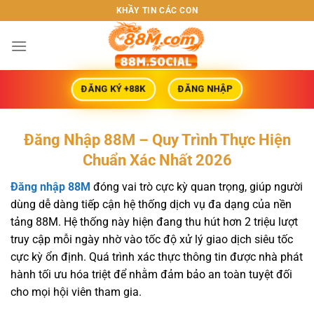
Bỏ
KHẦY TIN CÁC CON
qua
nội
dung
ĐĂNG KÝ +88K
ĐĂNG NHẬP
Đăng Nhập 88M – Quy Trình Thực Hiện
Chuẩn Xác Nhất 2026
Đăng nhập 88M
đóng vai trò cực kỳ quan trọng, giúp người
dùng dễ dàng tiếp cận hệ thống dịch vụ đa dạng của nền
tảng 88M. Hệ thống này hiện đang thu hút hơn 2 triệu lượt
truy cập mỗi ngày nhờ vào tốc độ xử lý giao dịch siêu tốc
cực kỳ ổn định. Quá trình xác thực thông tin được nhà phát
hành tối ưu hóa triệt để nhằm đảm bảo an toàn tuyệt đối
cho mọi hội viên tham gia.