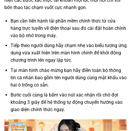
hiện các bước xác thực tài khoản mọi lúc mọi nơi chỉ với
bốn thao tác chạm vuốt cực nhanh gọn.
Bạn cần tiến hành tải phần mềm chính thức từ cửa
hàng trực tuyến về điện thoại sau đó cài đặt hoàn chỉnh
vào bộ nhớ trong máy.
Tiếp theo người dùng hãy chạm nhẹ vào biểu tượng ứng
dụng vừa xuất hiện trên màn hình chính để khởi động
chương trình lên ngay lập tức.
Tại màn hình chào mừng bạn hãy điền toàn bộ thông
tin cá nhân bao gồm tên người dùng cùng mật khẩu vào
hai ô trống có sẵn.
Bước cuối cùng là bấm vào nút xác nhận rồi chờ đợi
khoảng 3 giây để hệ thống tự động chuyển hướng vào
giao diện chính thức ngay.