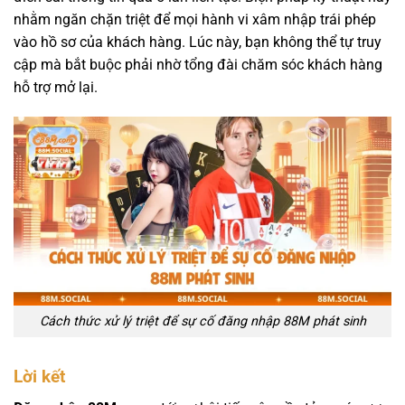
nhằm ngăn chặn triệt để mọi hành vi xâm nhập trái phép
vào hồ sơ của khách hàng. Lúc này, bạn không thể tự truy
cập mà bắt buộc phải nhờ tổng đài chăm sóc khách hàng
hỗ trợ mở lại.
Cách thức xử lý triệt để sự cố đăng nhập 88M phát sinh
Lời kết