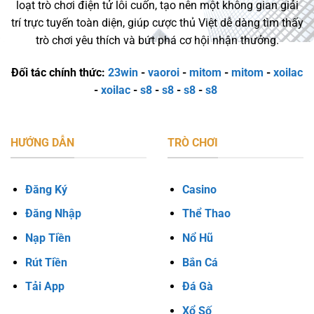
loạt trò chơi điện tử lôi cuốn, tạo nên một không gian giải
trí trực tuyến toàn diện, giúp cược thủ Việt dễ dàng tìm thấy
trò chơi yêu thích và bứt phá cơ hội nhận thưởng.
Đối tác chính thức:
23win
-
vaoroi
-
mitom
-
mitom
-
xoilac
-
xoilac
-
s8
-
s8
-
s8
-
s8
HƯỚNG DẪN
TRÒ CHƠI
Đăng Ký
Casino
Đăng Nhập
Thể Thao
Nạp Tiền
Nổ Hũ
Rút Tiền
Bắn Cá
Tải App
Đá Gà
Xổ Số