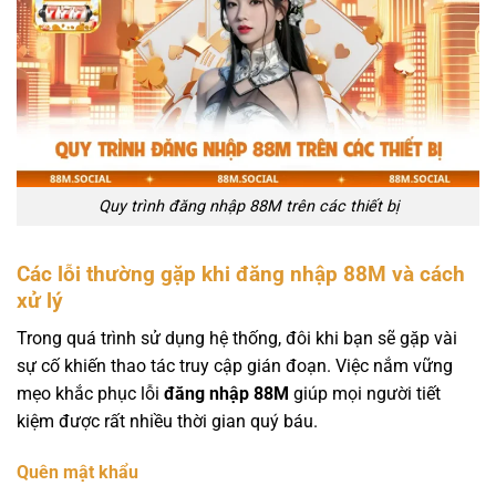
Quy trình đăng nhập 88M trên các thiết bị
Các lỗi thường gặp khi đăng nhập 88M và cách
xử lý
Trong quá trình sử dụng hệ thống, đôi khi bạn sẽ gặp vài
sự cố khiến thao tác truy cập gián đoạn. Việc nắm vững
mẹo khắc phục lỗi
đăng nhập 88M
giúp mọi người tiết
kiệm được rất nhiều thời gian quý báu.
Quên mật khẩu