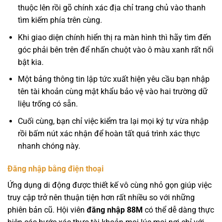
thuộc lên rồi gõ chính xác địa chỉ trang chủ vào thanh
tìm kiếm phía trên cùng.
Khi giao diện chính hiển thị ra màn hình thì hãy tìm đến
góc phải bên trên để nhấn chuột vào ô màu xanh rất nổi
bật kia.
Một bảng thông tin lập tức xuất hiện yêu cầu bạn nhập
tên tài khoản cùng mật khẩu bảo vệ vào hai trường dữ
liệu trống có sẵn.
Cuối cùng, bạn chỉ việc kiểm tra lại mọi ký tự vừa nhập
rồi bấm nút xác nhận để hoàn tất quá trình xác thực
nhanh chóng này.
Đăng nhập bằng điện thoại
Ứng dụng di động được thiết kế vô cùng nhỏ gọn giúp việc
truy cập trở nên thuận tiện hơn rất nhiều so với những
phiên bản cũ. Hội viên
đăng nhập 88M
có thể dễ dàng thực