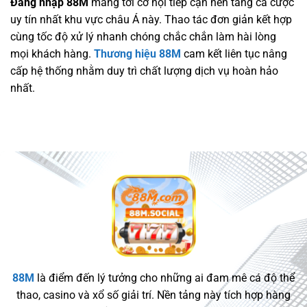
Đăng nhập 88M
mang tới cơ hội tiếp cận nền tảng cá cược
uy tín nhất khu vực châu Á này. Thao tác đơn giản kết hợp
cùng tốc độ xử lý nhanh chóng chắc chắn làm hài lòng
mọi khách hàng.
Thương hiệu 88M
cam kết liên tục nâng
cấp hệ thống nhằm duy trì chất lượng dịch vụ hoàn hảo
nhất.
88M
là điểm đến lý tưởng cho những ai đam mê cá độ thể
thao, casino và xổ số giải trí. Nền tảng này tích hợp hàng